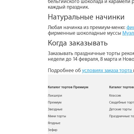
бельгийского шоколада и карамели 
каждый праздник.
Натуральные начинки
Любая начинка из премиум-меню:
фи
фирменные шоколадные муссы
Муэл
Когда заказывать
Заказывать праздничные торты рекоме
недели до 14 февраля, 8 марта и Нов
Подробнее об
условиях заказа торта
Каталог тортов Премиум
Каталог тортов
Лакшери
Классик
Премиум
Свадебные тор
Звездные
Детские торты
Мини торты
Праздничные т
Ягодные
Зефир