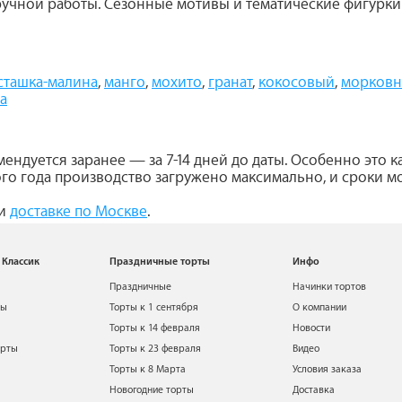
ручной работы. Сезонные мотивы и тематические фигурки
сташка-малина
,
манго
,
мохито
,
гранат
,
кокосовый
,
морков
а
ндуется заранее — за 7-14 дней до даты. Особенно это ка
ого года производство загружено максимально, и сроки м
и
доставке по Москве
.
 Классик
Праздничные торты
Инфо
Праздничные
Начинки тортов
ты
Торты к 1 сентября
О компании
Торты к 14 февраля
Новости
орты
Торты к 23 февраля
Видео
Торты к 8 Марта
Условия заказа
Новогодние торты
Доставка