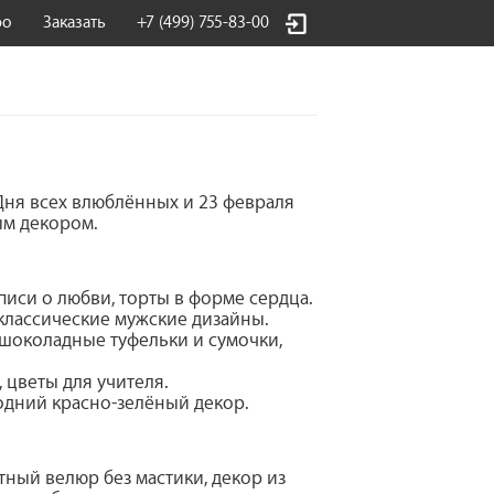
фо
Заказать
+7 (499) 755-83-00
 Дня всех влюблённых и 23 февраля
ым декором.
иси о любви, торты в форме сердца.
 классические мужские дизайны.
 шоколадные туфельки и сумочки,
 цветы для учителя.
одний красно-зелёный декор.
ный велюр без мастики, декор из