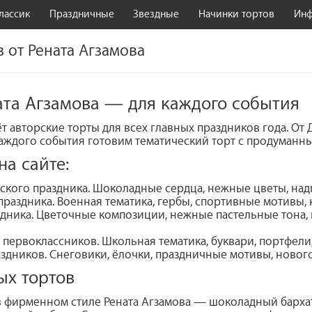
лассик
Праздничные
Звездные
Начинки тортов
Ин
 от Рената Агзамова
та Агзамова — для каждого события
т авторские торты для всех главных праздников года. От
каждого события готовим тематический торт с продуманн
а сайте:
кого праздника. Шоколадные сердца, нежные цветы, надп
раздника. Военная тематика, гербы, спортивные мотивы,
дника. Цветочные композиции, нежные пастельные тона,
первоклассников. Школьная тематика, буквари, портфели,
здников. Снеговики, ёлочки, праздничные мотивы, новог
ых тортов
 фирменном стиле Рената Агзамова — шоколадный бархат