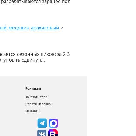
 разрабатываются заранее под
ный
,
медовик
,
арахисовый
и
сается сезонных пиков: за 2-3
огут быть сдвинуты.
Контакты
Заказать торт
Обратный звонок
Контакты