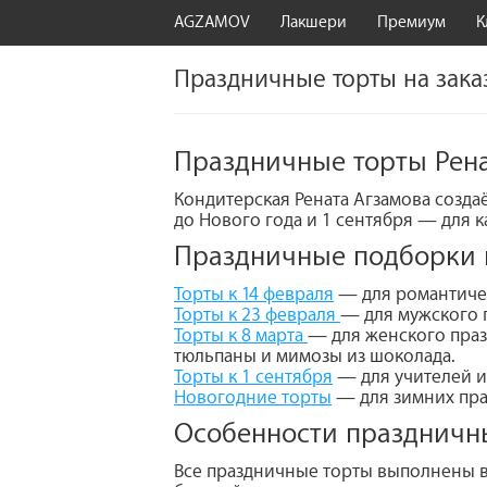
AGZAMOV
Лакшери
Премиум
К
Праздничные торты на заказ
Праздничные торты Рена
Кондитерская Рената Агзамова создаё
до Нового года и 1 сентября — для 
Праздничные подборки н
Торты к 14 февраля
— для романтичес
Торты к 23 февраля
— для мужского п
Торты к 8 марта
— для женского праз
тюльпаны и мимозы из шоколада.
Торты к 1 сентября
— для учителей и 
Новогодние торты
— для зимних пра
Особенности праздничн
Все праздничные торты выполнены в