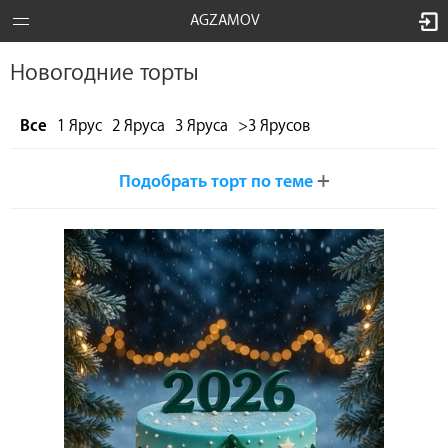
AGZAMOV
Новогодние торты
Все
1 Ярус
2 Яруса
3 Яруса
>3 Ярусов
+
Подобрать торт по теме