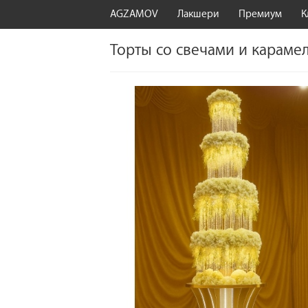
AGZAMOV
Лакшери
Премиум
К
Торты со свечами и караме