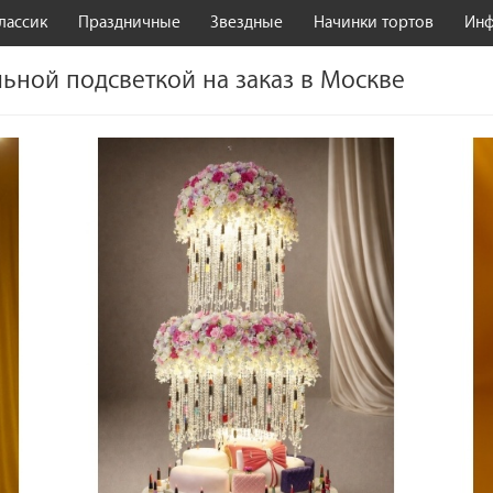
лассик
Праздничные
Звездные
Начинки тортов
Ин
льной подсветкой на заказ в Москве