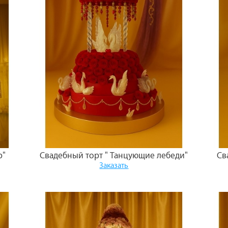
р"
Свадебный торт " Танцующие лебеди"
Св
Заказать