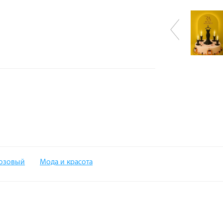
озовый
Мода и красота