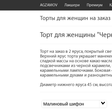
AGZAMOV
Лакшери
Премиум
К
Торты для женщин на заказ
Торт для женщины "Чер
Торт на заказ в 2 яруса, покрытый 
Верхний ярус торта украшает манеке
сладкой массы на основе какао-масл
подсвечниками из черной карамели,
карамельными лампочками. Боковая 
карамельными духами и разноцветн
Диаметр нижнего яруса 45 см, высота
Малиновый шифон