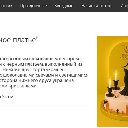
лассик
Праздничные
Звездные
Начинки тортов
Ин
ное платье"
светло-розовым шоколадным велюром.
н с черным платьем, выполненный из
а. Нижний ярус торта украшен
 с шоколадными свечами и светящимися
сторона нижнего яруса украшена
ыми кристаллами.
 55 см.