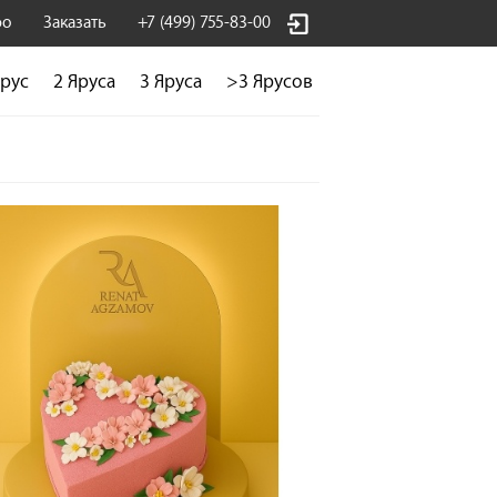
фо
Заказать
+7 (499) 755-83-00
Ярус
2 Яруса
3 Яруса
>3 Ярусов