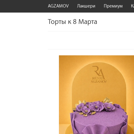
AGZAMOV
Лакшери
Премиум
К
Торты к 8 Марта