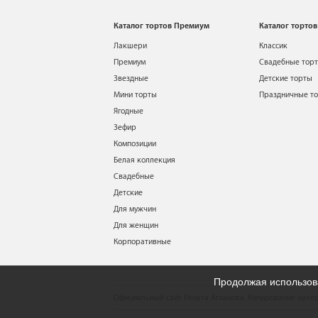
Каталог тортов Премиум
Каталог тортов
Лакшери
Классик
Премиум
Свадебные тор
Звездные
Детские торты
Мини торты
Праздничные т
Ягодные
Зефир
Композиции
Белая коллекция
Свадебные
Детские
Для мужчин
Для женщин
Корпоративные
Продолжая использова
Официальный сайт Рената Агзамова. Копирование матер