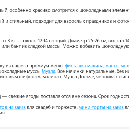
ый, особенно красиво смотрится с шоколадными элемен
 и стильный, подходит для взрослых праздников и фото
 от 3 кг — около 12-14 порций. Диаметр 25-26 см, высота 
 или бант из сладкой массы. Можно добавить шоколадную
нку из нашего премиум-меню:
фисташка-малина
,
манго
,
мох
шоколадные муссы
Муэла
. Все начинки натуральные, без 
линовым шифоном, малина с Муэла Дольче, черника с фис
 — свежие ягоды поставляются вне сезона. Срок годности
ов на заказ
для свадеб и торжеств,
мини-торты на заказ
дл
ия.