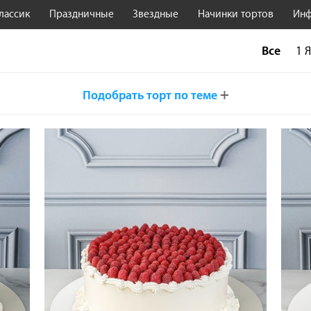
лассик
Праздничные
Звездные
Начинки тортов
Ин
Все
1 
+
Подобрать торт по теме