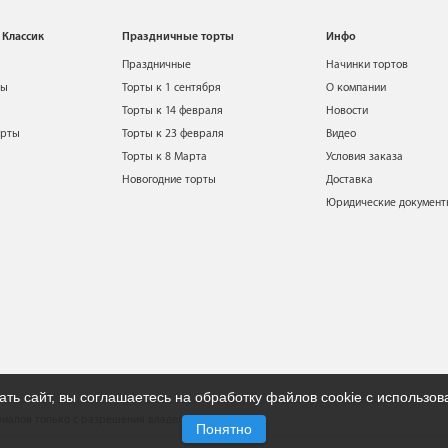
 Классик
Праздничные торты
Инфо
Праздничные
Начинки тортов
ты
Торты к 1 сентября
О компании
Торты к 14 февраля
Новости
орты
Торты к 23 февраля
Видео
Торты к 8 Марта
Условия заказа
Новогодние торты
Доставка
Юридические докумен
ть сайт, вы соглашаетесь на обработку файлов cookie с использо
иалов только с разрешения владельца сайта.
Понятно