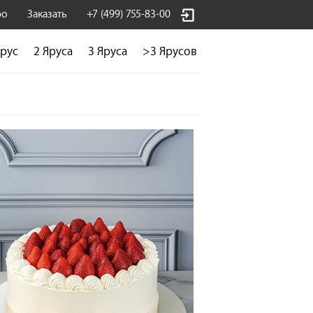
фо
Заказать
+7 (499) 755-83-00
Ярус
2 Яруса
3 Яруса
>3 Ярусов