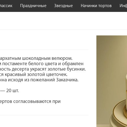
лассик
Праздничные
Звездные
Начинки тортов
Ин
бархатным шоколадным велюром.
 постаменте белого цвета и обрамлен
ость десерта украсят золотые бусинки.
ся красивый золотой цветочек.
на исходя из пожеланий Заказчика.
— 20 шт.
сертов согласовываются при