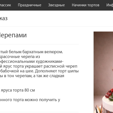
лассик
Праздничные
Звездные
Начинки тортов
Ин
каз
Черепами
рытый белым бархатным велюром.
красочные черепа из
рофессиональными художниками-
ий ярус торта украшает расписной череп
-бабочкой на шее. Дополняют торт шипы
 в тон черепам, а так же сладкая
 яруса торта 80 см
нного торта можно получить у