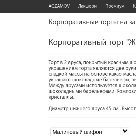
AGZAMOV
Лакшери
Премиум
К
Корпоративные торты на за
Корпоративный торт "Ж
Торт в 2 яруса, покрытый красным 
украшением торта являются две рук
сладкой массы на основе какао-масл
украшают шоколадные барельефы, в
Между ярусами используется шокола
шоколадными барельефами. Композ
кристаллы.
Диаметр нижнего яруса 45 см., Высота
Малиновый шифон