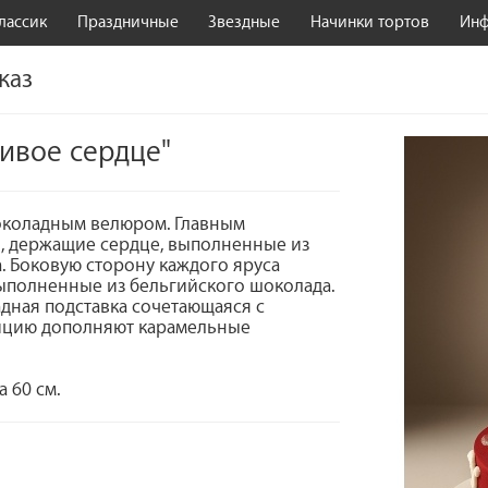
лассик
Праздничные
Звездные
Начинки тортов
Ин
каз
ивое сердце"
шоколадным велюром. Главным
и, держащие сердце, выполненные из
а. Боковую сторону каждого яруса
ыполненные из бельгийского шоколада.
дная подставка сочетающаяся с
ицию дополняют карамельные
 60 см.