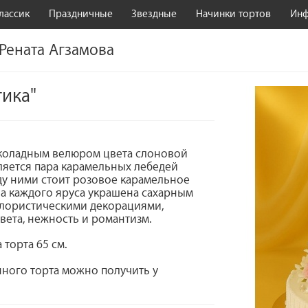
лассик
Праздничные
Звездные
Начинки тортов
Ин
 Рената Агзамова
тика"
шоколадным велюром цвета слоновой
ляется пара карамельных лебедей
ду ними стоит розовое карамельное
на каждого яруса украшена сахарным
лористическими декорациями,
вета, нежность и романтизм.
 торта 65 см.
ного торта можно получить у