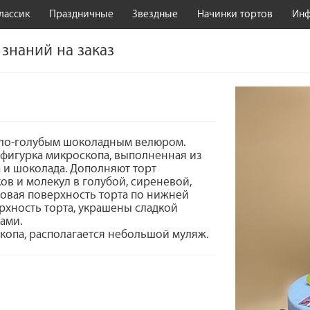
лассик
Праздничные
Звездные
Начинки тортов
Ин
 знаний на заказ
ветло-голубым шоколадным велюром.
 фигурка микроскопа, выполненная из
а и шоколада. Дополняют торт
ов и молекул в голубой, сиреневой,
ковая поверхность торта по нижней
ерхность торта, украшены сладкой
тами.
скопа, располагается небольшой муляж.