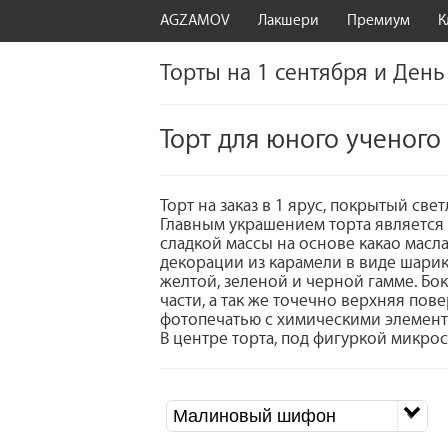
AGZAMOV
Лакшери
Премиум
К
Торты на 1 сентября и День
Торт для юного ученого
Торт на заказ в 1 ярус, покрытый с
Главным украшением торта является
сладкой массы на основе какао масл
декорации из карамели в виде шарик
желтой, зеленой и черной гамме. Бо
части, а так же точечно верхняя пов
фотопечатью с химическими элемен
В центре торта, под фигуркой микро
Малиновый шифон