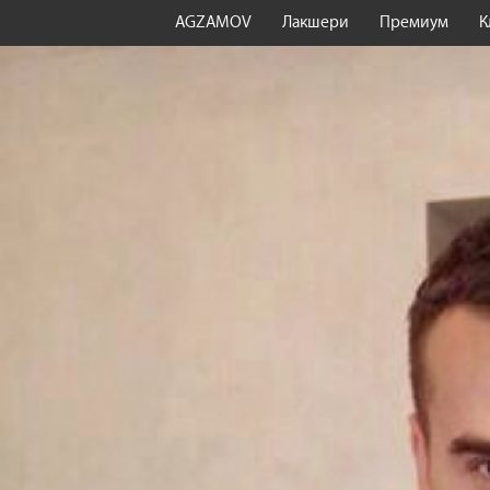
AGZAMOV
Лакшери
Премиум
К