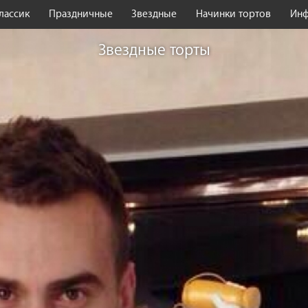
лассик
Праздничные
Звездные
Начинки тортов
Ин
Звездные торты