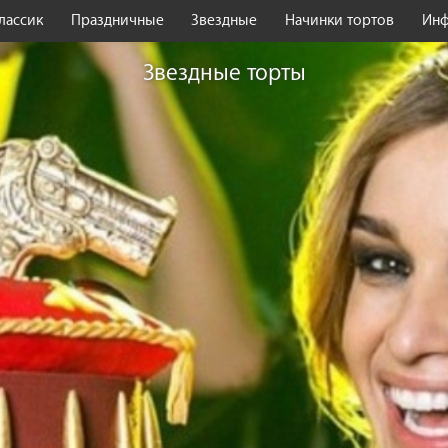
лассик
Праздничные
Звездные
Начинки тортов
Ин
Звездные торты