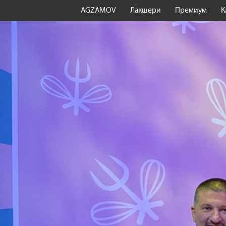
AGZAMOV
Лакшери
Премиум
К