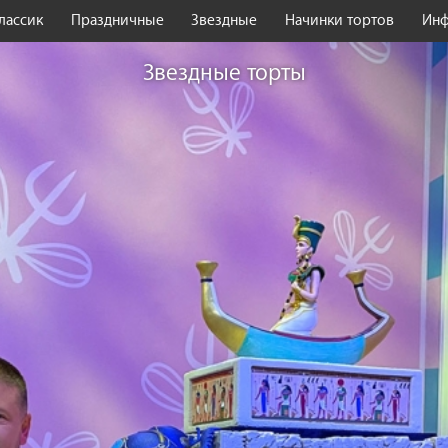
лассик
Праздничные
Звездные
Начинки тортов
Ин
Звездные торты