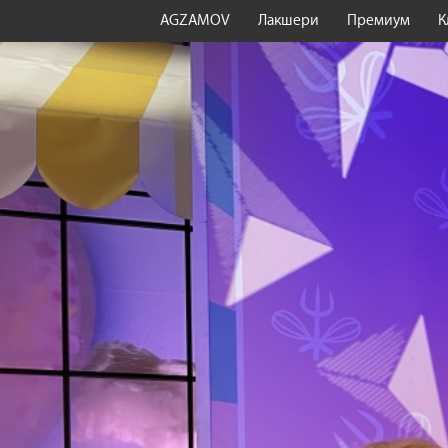
AGZAMOV
Лакшери
Премиум
К