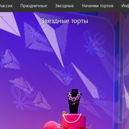
лассик
Праздничные
Звездные
Начинки тортов
Ин
Звездные торты