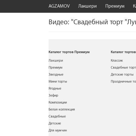
AGZAMOV
Лакшери
Премиум
К
Видео: "Свадебный торт "Лу
Каталог тортов Премиум
Каталог тортов
Лакшери
Классик
Премиум
Свадебные тор
Звездные
Детские торты
Мини торты
Праздничные т
Ягодные
Зефир
Композиции
Белая коллекция
Свадебные
Детские
Для мужчин