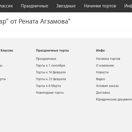
лассик
Праздничные
Звездные
Начинки тортов
Ин
вр" от Рената Агзамова"
 Классик
Праздничные торты
Инфо
Праздничные
Начинки тортов
ты
Торты к 1 сентября
О компании
Торты к 14 февраля
Новости
орты
Торты к 23 февраля
Видео
Торты к 8 Марта
Условия заказа
Новогодние торты
Доставка
Юридические докумен