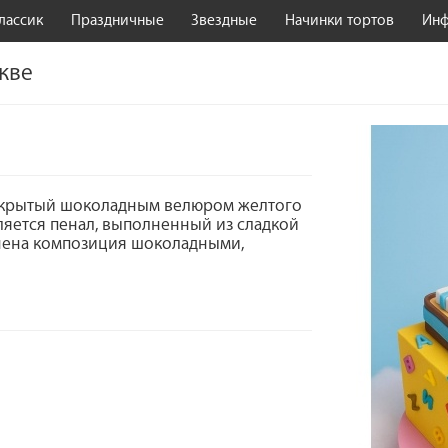
лассик
Праздничные
Звездные
Начинки тортов
Ин
скве
 покрытый шоколадным велюром желтого
ляется пенал, выполненный из сладкой
лнена композиция шоколадными,