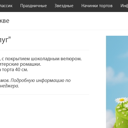
лассик
Праздничные
Звездные
Начинки тортов
Ин
скве
луг"
та, с покрытием шоколадным велюром.
дитерские ромашки.
 торта 40 см.
ммов. Подробную информацию по
неджера.