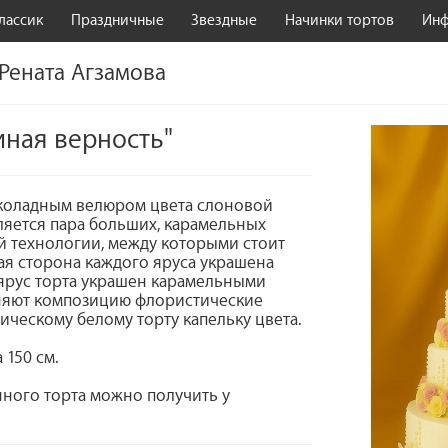
лассик
Праздничные
Звездные
Начинки тортов
Ин
 Рената Агзамова
иная верность"
шоколадным велюром цвета слоновой
ляется пара больших, карамельных
 технологии, между которыми стоит
ая сторона каждого яруса украшена
ярус торта украшен карамельными
няют композицию флористические
ическому белому торту капельку цвета.
 150 см.
ного торта можно получить у