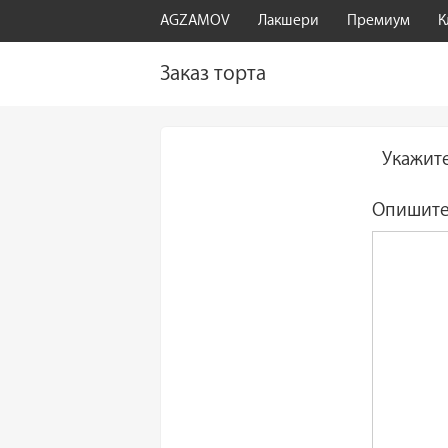
AGZAMOV
Лакшери
Премиум
К
Заказ торта
Укажите
Опишите