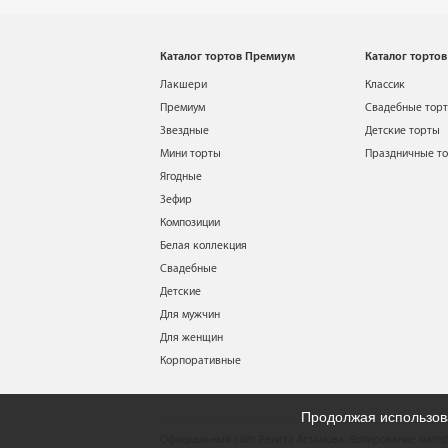
Каталог тортов Премиум
Каталог тортов
Лакшери
Классик
Премиум
Свадебные тор
Звездные
Детские торты
Мини торты
Праздничные т
Ягодные
Зефир
Композиции
Белая коллекция
Свадебные
Детские
Для мужчин
Для женщин
Корпоративные
Продолжая использова
Официальный сайт Рената Агзамова. Копирование матер