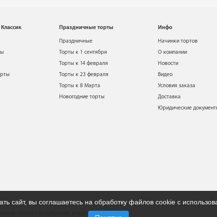
 Классик
Праздничные торты
Инфо
Праздничные
Начинки тортов
ты
Торты к 1 сентября
О компании
Торты к 14 февраля
Новости
орты
Торты к 23 февраля
Видео
Торты к 8 Марта
Условия заказа
Новогодние торты
Доставка
Юридические докумен
ть сайт, вы соглашаетесь на обработку файлов cookie с использо
иалов только с разрешения владельца сайта.