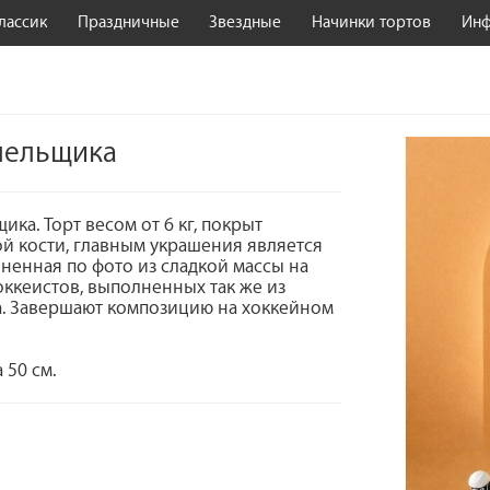
лассик
Праздничные
Звездные
Начинки тортов
Ин
олельщика
ика. Торт весом от 6 кг, покрыт
 кости, главным украшения является
лненная по фото из сладкой массы на
оккеистов, выполненных так же из
ла. Завершают композицию на хоккейном
 50 см.