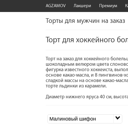
AGZAMOV
Лакшери
Премиум
К
Торты для мужчин на заказ
Торт для хоккейного б
Торт на заказ для хоккейного болельщ
шоколадным велюром цвета слоновой
фигурка известного хоккеиста, выпо
основе какао-масла, и 8 пингвинов-х
сладкой массы на основе какао-мас
торте льдинки из карамели.
Диаметр нижнего яруса 40 см, высота
Малиновый шифон